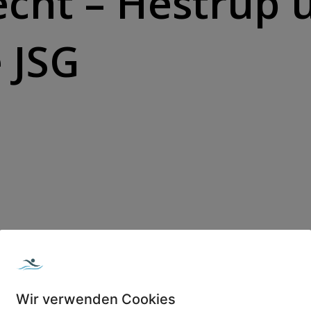
echt – Hestrup 
 JSG
org Alferink (Heseper SV) , Heiner Kovert (SpVgg Brandlecht
Wir verwenden Cookies