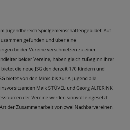
im Jugendbereich Spielgemeinschaftengebildet. Auf
r zusammen gefunden und über eine
ungen beider Vereine verschmelzen zu einer
dleiter beider Vereine, haben gleich zuBeginn ihrer
ietet die neue JSG den derzeit 170 Kindern und
SG bietet von den Minis bis zur A-Jugend alle
ereinsvorsitzenden Maik STÜVEL und Georg ALFERINK
essourcen der Vereine werden sinnvoll eingesetzt
e Art der Zusammenarbeit von zwei Nachbarvereinen.