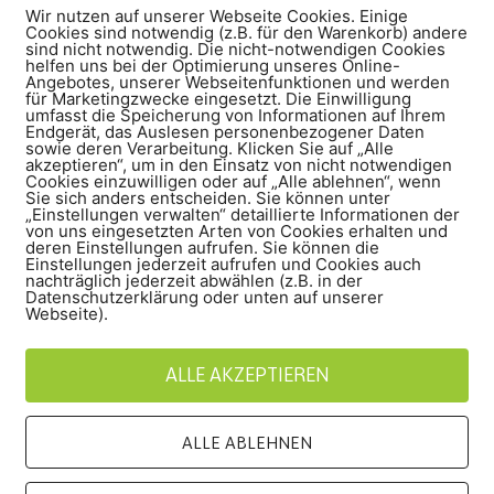
Wir nutzen auf unserer Webseite Cookies. Einige
Cookies sind notwendig (z.B. für den Warenkorb) andere
sind nicht notwendig. Die nicht-notwendigen Cookies
helfen uns bei der Optimierung unseres Online-
Angebotes, unserer Webseitenfunktionen und werden
für Marketingzwecke eingesetzt. Die Einwilligung
r mal wieder aus der Notheraus für einzelne Mannschaften 
umfasst die Speicherung von Informationen auf Ihrem
Endgerät, das Auslesen personenbezogener Daten
sowie deren Verarbeitung. Klicken Sie auf „Alle
bauend haben sich nun die Vorstände und die Jugendleite
akzeptieren“, um in den Einsatz von nicht notwendigen
Cookies einzuwilligen oder auf „Alle ablehnen“, wenn
ausgekommen ist nun die „große Lösung“: Die Jugendabteil
Sie sich anders entscheiden. Sie können unter
„Einstellungen verwalten“ detaillierte Informationen der
 JSG Bra.-HSV). Heiner KOVERT und Chris HASSINK, die Jugen
von uns eingesetzten Arten von Cookies erhalten und
deren Einstellungen aufrufen. Sie können die
nd dann rationalweiter geplant. Ab der kommenden Saison b
Einstellungen jederzeit aufrufen und Cookies auch
nachträglich jederzeit abwählen (z.B. in der
nnschaften in allen Altersklassen Fußball zu spielen. Die J
Datenschutzerklärung oder unten auf unserer
Webseite).
en den Leitern noch ca. 30 Betreuer und Trainer an. Die V
rd dem demografischen Wandel Rechnung getragen und alle R
ALLE AKZEPTIEREN
nd ALFERINK nun diese in der Grafschaft bislang einmalig
ALLE ABLEHNEN