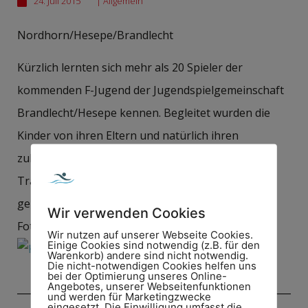
24. Juli 2015
|
Allgemein
Nordhorn/Hesepe/Brandlecht
Kürzlich lernten sich mehr als 20 Spieler der
kommenden F-Jugend der Jugendspielgemeinschaft
Brandlecht/Hesepe kennen. Begleitet wurden die
Kinder von ihren Eltern und natürlich ihren
zukünftigen und bisherigen Betreuern und
Trainern. Die Veranstaltung endete mit einem
gemeinsamen Grillabend.
Wir verwenden Cookies
Foto: Chris Hassink
Wir nutzen auf unserer Webseite Cookies.
Einige Cookies sind notwendig (z.B. für den
Warenkorb) andere sind nicht notwendig.
Die nicht-notwendigen Cookies helfen uns
bei der Optimierung unseres Online-
Angebotes, unserer Webseitenfunktionen
und werden für Marketingzwecke
eingesetzt. Die Einwilligung umfasst die