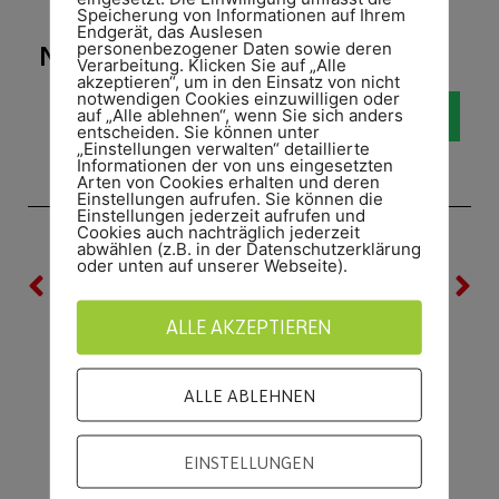
Speicherung von Informationen auf Ihrem
Endgerät, das Auslesen
personenbezogener Daten sowie deren
NEUIGKEIT WEITERSAGEN!
Verarbeitung. Klicken Sie auf „Alle
akzeptieren“, um in den Einsatz von nicht
notwendigen Cookies einzuwilligen oder
auf „Alle ablehnen“, wenn Sie sich anders
entscheiden. Sie können unter
„Einstellungen verwalten“ detaillierte
Informationen der von uns eingesetzten
Arten von Cookies erhalten und deren
Einstellungen aufrufen. Sie können die
Einstellungen jederzeit aufrufen und
Cookies auch nachträglich jederzeit
abwählen (z.B. in der Datenschutzerklärung
oder unten auf unserer Webseite).
VORHERIGE
NÄCHSTE
SpVgg Brandlecht – Hestrup und Heseper SV bilden eine JSG
TUS Gildehaus: Heseper SV im Internetfernsehen
ALLE AKZEPTIEREN
ALLE ABLEHNEN
EINSTELLUNGEN