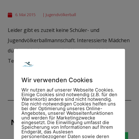
6. Mai 2015
|
Jugendvölkerball
Leider gibt es zuzeit keine Schüler- und
Jugendvölkerballmannschaft. Interessierte Mädchen
dürfen sich aber gerne bei Hannelore Vrielmann
Tel. 05921/14102 melden.
Wir verwenden Cookies
Wir nutzen auf unserer Webseite Cookies.
Einige Cookies sind notwendig (z.B. für den
Warenkorb) andere sind nicht notwendig.
Die nicht-notwendigen Cookies helfen uns
bei der Optimierung unseres Online-
Angebotes, unserer Webseitenfunktionen
und werden für Marketingzwecke
NEUIGKEIT WEITERSAGEN!
eingesetzt. Die Einwilligung umfasst die
Speicherung von Informationen auf Ihrem
Endgerät, das Auslesen
personenbezogener Daten sowie deren