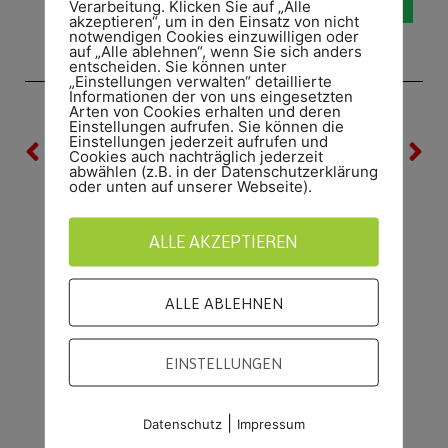
Verarbeitung. Klicken Sie auf „Alle
akzeptieren“, um in den Einsatz von nicht
notwendigen Cookies einzuwilligen oder
auf „Alle ablehnen“, wenn Sie sich anders
entscheiden. Sie können unter
„Einstellungen verwalten“ detaillierte
Informationen der von uns eingesetzten
Arten von Cookies erhalten und deren
Einstellungen aufrufen. Sie können die
VORHERIGE
NÄCHSTE
Einstellungen jederzeit aufrufen und
Cookies auch nachträglich jederzeit
Heseper SV sucht Altherren-Fußballer
Trainer und Betreuer F 2 – Jugend
abwählen (z.B. in der Datenschutzerklärung
oder unten auf unserer Webseite).
ALLE AKZEPTIEREN
ALLE ABLEHNEN
EINSTELLUNGEN
|
Datenschutz
Impressum