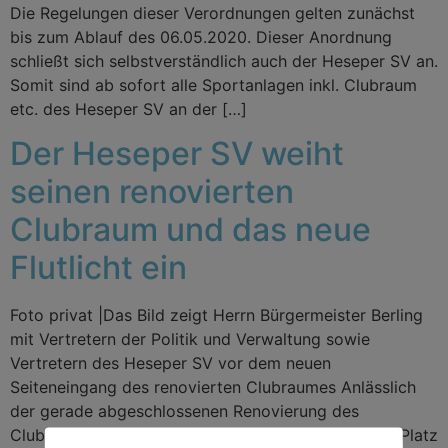
Die Regelungen dieser Verordnungen gelten zunächst
bis zum Ablauf des 06.05.2020. Dieser Anordnung
schließt sich selbstverständlich auch der Heseper SV an.
Somit sind ab sofort alle Sportanlagen inkl. Clubraum
etc. des Heseper SV an der […]
Der Heseper SV weiht
seinen renovierten
Clubraum und das neue
Flutlicht ein
Foto privat |Das Bild zeigt Herrn Bürgermeister Berling
mit Vertretern der Politik und Verwaltung sowie
Vertretern des Heseper SV vor dem neuen
Seiteneingang des renovierten Clubraumes Anlässlich
der gerade abgeschlossenen Renovierung des
Clubraumes und des neu errichteten Flutlichtes auf Platz