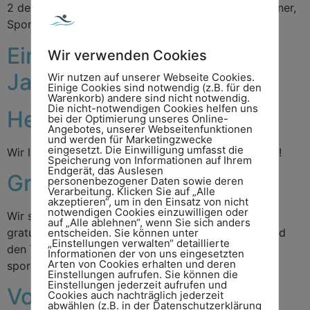
2 des Sportgeländes hat der Heseper SV seine Gönner,
Sponsoren, die Politik und Verwaltung sowie […]
Einladung zur
Wir verwenden Cookies
Jahreshauptversammlung
Wir nutzen auf unserer Webseite Cookies.
Einige Cookies sind notwendig (z.B. für den
Warenkorb) andere sind nicht notwendig.
Die nicht-notwendigen Cookies helfen uns
Heseper Sommerfest
bei der Optimierung unseres Online-
Angebotes, unserer Webseitenfunktionen
und werden für Marketingzwecke
eingesetzt. Die Einwilligung umfasst die
Wir laden herzlich zum diesjährigen Sommerfest ein!
Speicherung von Informationen auf Ihrem
Endgerät, das Auslesen
Gratulation!
personenbezogener Daten sowie deren
Verarbeitung. Klicken Sie auf „Alle
akzeptieren“, um in den Einsatz von nicht
notwendigen Cookies einzuwilligen oder
Wir sind stolz, die Klasse erhalten zu haben und
auf „Alle ablehnen“, wenn Sie sich anders
gratulieren dem gesamten Team des Heseper SV und
entscheiden. Sie können unter
„Einstellungen verwalten“ detaillierte
den Trainern zur Leistung. Wir freuen uns auf die
Informationen der von uns eingesetzten
Arten von Cookies erhalten und deren
sportliche neue Saison!
Einstellungen aufrufen. Sie können die
Einstellungen jederzeit aufrufen und
Vorwärts-JLZ kooperiert
Cookies auch nachträglich jederzeit
abwählen (z.B. in der Datenschutzerklärung