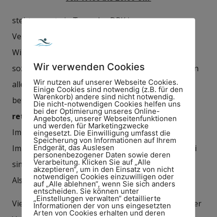
steht erneut ein Team des DRK in unserem
Vereinsgebäude zur Blutentnahme bereit.
Wir glauben, dass wir als Sportverein auch eine
Wir verwenden Cookies
soziale Verantwortung haben und richten daher an
Wir nutzen auf unserer Webseite Cookies.
alle unsere Bitte, sich wieder an der Aktion zu
Einige Cookies sind notwendig (z.B. für den
Warenkorb) andere sind nicht notwendig.
beteiligen und dabei zu sein wenn es heißt:
Leben
Die nicht-notwendigen Cookies helfen uns
bei der Optimierung unseres Online-
retten!
Angebotes, unserer Webseitenfunktionen
und werden für Marketingzwecke
Im Anschluss an die Blutspende wird ein kleiner
eingesetzt. Die Einwilligung umfasst die
Speicherung von Informationen auf Ihrem
Endgerät, das Auslesen
Imbiss gereicht. Wir hoffen, dass wieder viele dabei
personenbezogener Daten sowie deren
Verarbeitung. Klicken Sie auf „Alle
sind!
akzeptieren“, um in den Einsatz von nicht
notwendigen Cookies einzuwilligen oder
Also: einfach vorbei kommen und helfen!
auf „Alle ablehnen“, wenn Sie sich anders
entscheiden. Sie können unter
„Einstellungen verwalten“ detaillierte
Vielen Dank für eure Unterstützung! Der
Informationen der von uns eingesetzten
Arten von Cookies erhalten und deren