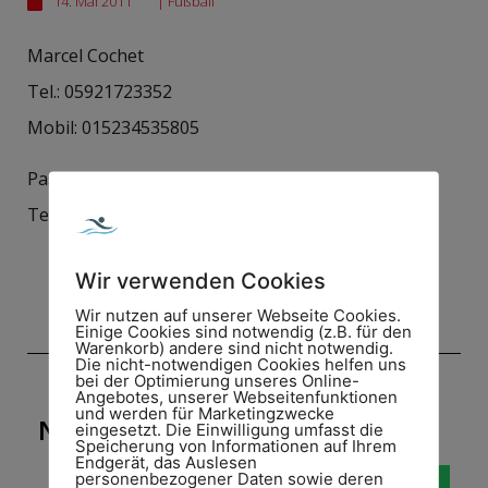
14. Mai 2011
|
Fußball
Marcel Cochet
Tel.: 05921723352
Mobil: 015234535805
Pascal Dingwerth
Tel.: 01636146237
Wir verwenden Cookies
Wir nutzen auf unserer Webseite Cookies.
Einige Cookies sind notwendig (z.B. für den
Warenkorb) andere sind nicht notwendig.
Die nicht-notwendigen Cookies helfen uns
bei der Optimierung unseres Online-
Angebotes, unserer Webseitenfunktionen
und werden für Marketingzwecke
NEUIGKEIT WEITERSAGEN!
eingesetzt. Die Einwilligung umfasst die
Speicherung von Informationen auf Ihrem
Endgerät, das Auslesen
personenbezogener Daten sowie deren